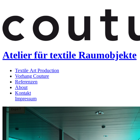
Atelier für textile Raumobjekte
Textile Art Production
Vorhang Couture
Referenzen
About
Kontakt
Impressum