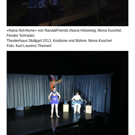
Nana Not Alone
von Nana&Friends (Nana Hülsewig, Mona Kuschel,
Fender Schrade)
Theaterhaus Stuttgart 2013, Kostüme und Bühne: Mona Kuschel
Foto: Kurt Laurenz Theinert