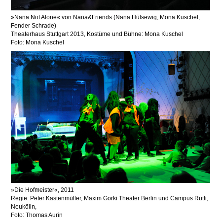
Nana Not Alone
von Nana&Friends (Nana Hülsewig, Mona Kuschel,
Fender Schrade)
Theaterhaus Stuttgart 2013, Kostüme und Bühne: Mona Kuschel
Foto: Mona Kuschel
Die Hofmeister
, 2011
Regie: Peter Kastenmüller, Maxim Gorki Theater Berlin und Campus Rütli,
Neukölln,
Foto: Thomas Aurin