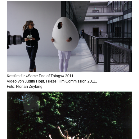
Kostüm für
Some End of Things
2011
Video von Judith Hopf, Frieze Film Commission 2011,
Foto: Florian Zeyfang